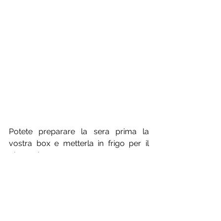
Potete preparare la sera prima la 
vostra box e metterla in frigo per il 
giorno dopo.
PS IMPORTANTE: il pangocciolo 
dentro la box andrà benissimo 
comunque 😎 !!!!