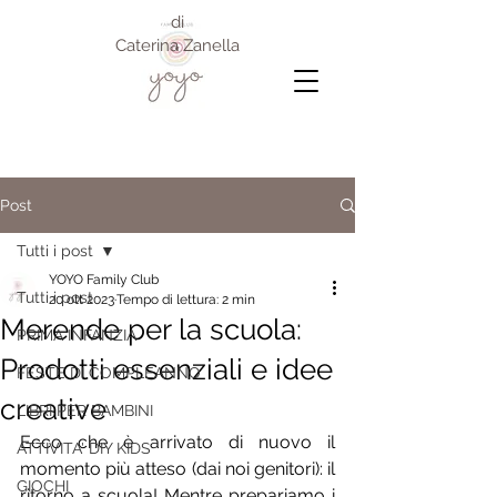
di
Caterina Zanella
Post
Tutti i post
YOYO Family Club
Tutti i post
20 ott 2023
Tempo di lettura: 2 min
Merende per la scuola:
PRIMA INFANZIA
Prodotti essenziali e idee
FESTE DI COMPLEANNO
creative
LIBRI PER BAMBINI
Ecco che è arrivato di nuovo il 
ATTIVITA' DIY KIDS
momento più atteso (dai noi genitori): il 
GIOCHI
ritorno a scuola! Mentre prepariamo i 