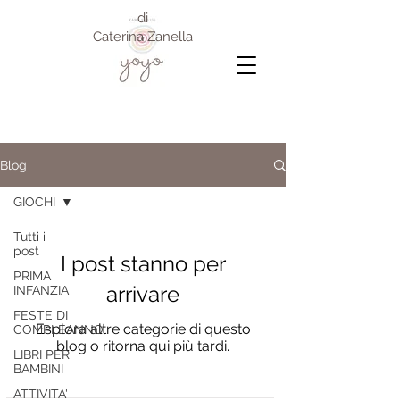
di
Caterina Zanella
Blog
GIOCHI
Tutti i
post
I post stanno per
PRIMA
arrivare
INFANZIA
FESTE DI
Esplora altre categorie di questo
COMPLEANNO
blog o ritorna qui più tardi.
LIBRI PER
BAMBINI
ATTIVITA'