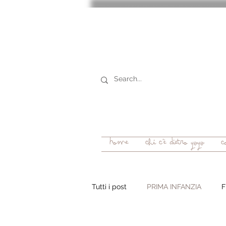
Home
chi c'è dietro YOYO
c
Tutti i post
PRIMA INFANZIA
F