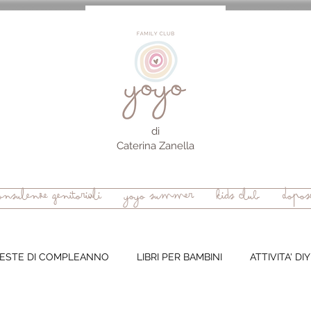
di
Caterina Zanella
onsulenze genitoriali
yoyo summer
kids club
Doposc
ESTE DI COMPLEANNO
LIBRI PER BAMBINI
ATTIVITA' DIY