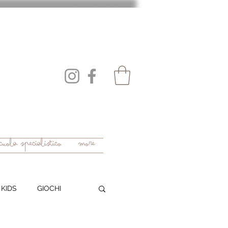
uola specialistico
More
 KIDS
GIOCHI