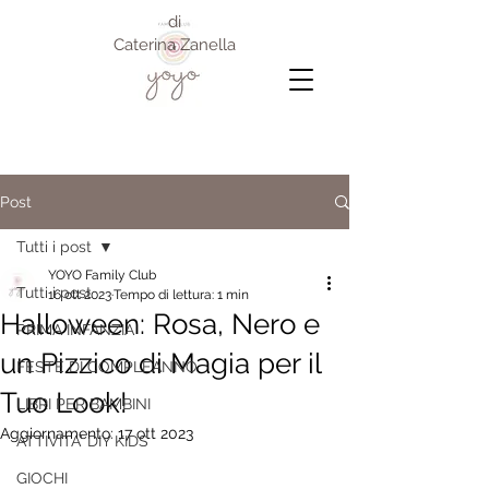
di
Caterina Zanella
Post
Tutti i post
YOYO Family Club
Tutti i post
16 ott 2023
Tempo di lettura: 1 min
Halloween: Rosa, Nero e
PRIMA INFANZIA
un Pizzico di Magia per il
FESTE DI COMPLEANNO
Tuo Look!
LIBRI PER BAMBINI
Aggiornamento:
17 ott 2023
ATTIVITA' DIY KIDS
GIOCHI