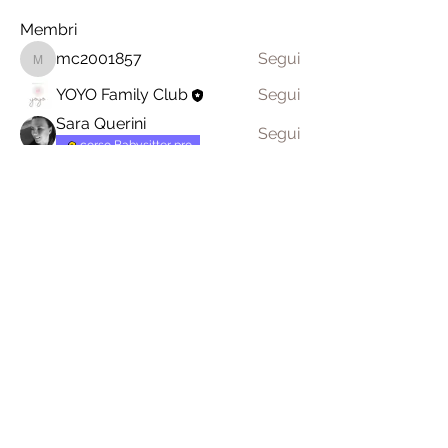
Membri
mc2001857
Segui
mc2001857
YOYO Family Club
Segui
Sara Querini
Segui
corso Babysitter pro
Vedi tutti i membri (3)
Chi siamo
facebook
Regolamento anti
I nostri Club
instagram
COVID
Contatti
Termini e condizioni
generali
Resi