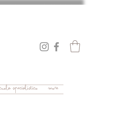
uola specialistico
More