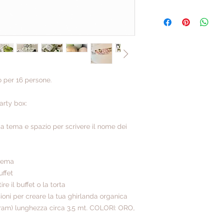
Le nostre party box s
progettati direttament
sono riciclabili. I pa
prodotti in Italia se
100% in lattice natur
o per 16 persone.
arty box:
o a tema e spazio per scrivere il nome dei
 tema
uffet
re il buffet o la torta
sioni per creare la tua ghirlanda organica
gram) lunghezza circa 3,5 mt. COLORI: ORO,