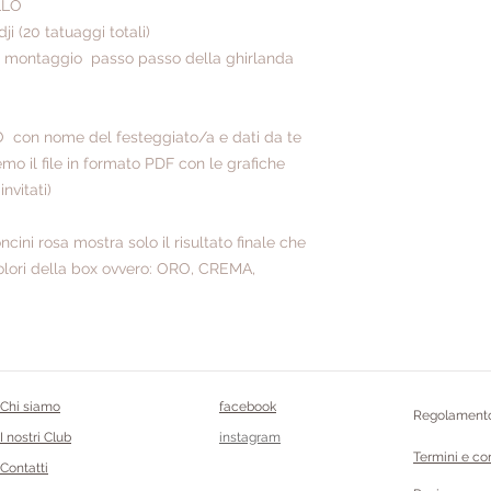
LLO
i (20 tatuaggi totali)
r il montaggio passo passo della ghirlanda
 con nome del festeggiato/a e dati da te
eremo il file in formato PDF con le grafiche
nvitati)
ncini rosa mostra solo il risultato finale che
 colori della box ovvero: ORO, CREMA,
Chi siamo
facebook
Regolamento
I nostri Club
instagram
Termini e co
Contatti