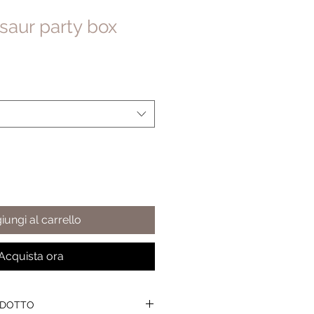
aur party box
iungi al carrello
Acquista ora
ODOTTO