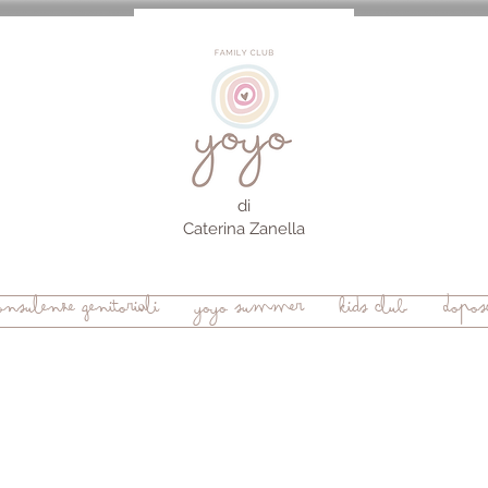
di
Caterina Zanella
onsulenze genitoriali
yoyo summer
kids club
Doposc