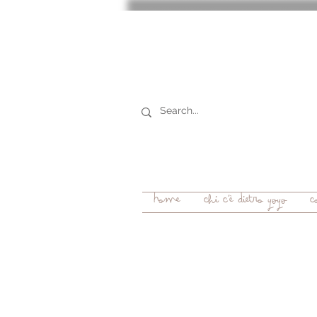
Home
chi c'è dietro YOYO
c