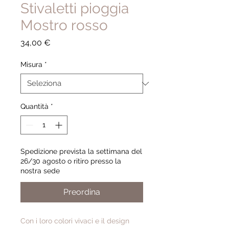
Stivaletti pioggia
Mostro rosso
Prezzo
34,00 €
Misura
*
Quantità
*
Spedizione prevista la settimana del
26/30 agosto o ritiro presso la
nostra sede
Preordina
Con i loro colori vivaci e il design