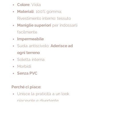
Colore
: Viola
Materiali
: 100% gomma;
Rivestimento interno: tessuto
Maniglie superiori
per indossarli
facilmente
Impermeabile
Suola antiscivolo:
A
derisce ad
ogni terreno
Soletta interna
Morbidi
Senza PVC
Perché ci piace:
Unisce la praticità a un look
piacevole e divertente.
Sono stivali super morbidi
realizzati in 100% gomma,
aderiscono perfettamente su