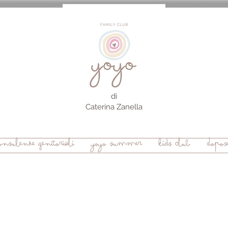
di
Caterina Zanella
onsulenze genitoriali
yoyo summer
kids club
Doposc