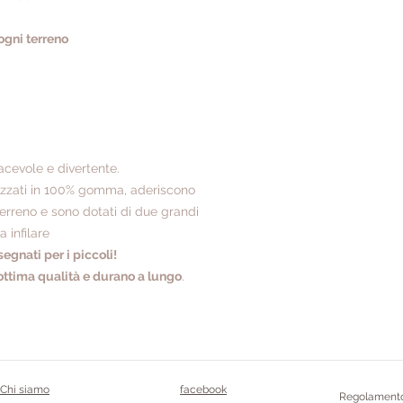
ogni terreno
iacevole e divertente.
lizzati in 100% gomma, aderiscono
terreno e sono dotati di due grandi
a infilare
segnati per i piccoli!
ottima qualità e durano a lungo
.
Chi siamo
facebook
Regolamento