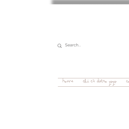
Home
chi c'è dietro YOYO
c