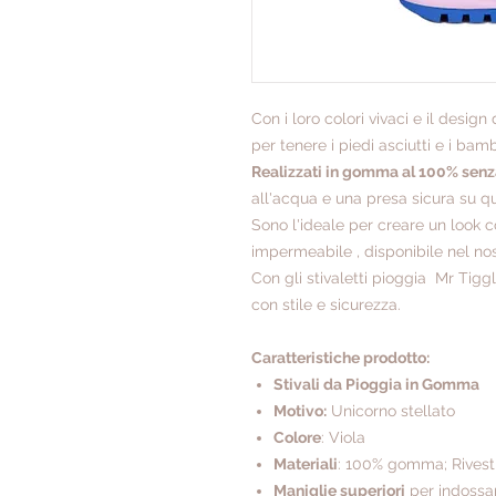
Con i loro colori vivaci e il design 
per tenere i piedi asciutti e i bambi
Realizzati in gomma al 100% sen
all'acqua e una presa sicura su qua
Sono l'ideale per creare un look 
impermeabile , disponibile nel no
Con gli stivaletti pioggia Mr Tigg
con stile e sicurezza.
Caratteristiche prodotto:
Stivali da Pioggia in Gomma
Motivo:
Unicorno stellato
Colore
: Viola
Materiali
: 100% gomma; Rivesti
Maniglie superiori
per indossar