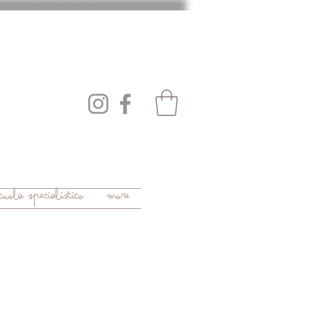
uola specialistico
More