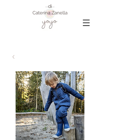
di
Caterina Zanella