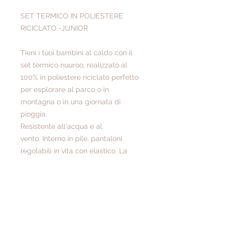
SET TERMICO IN POLIESTERE
RICICLATO -JUNIOR
Tieni i tuoi bambini al caldo con il
set termico nuuroo, realizzato al
100% in poliestere riciclato perfetto
per esplorare al parco o in
montagna o in una giornata di
pioggia.
Resistente all'acqua e al
vento. Interno in pile, pantaloni
regolabili in vita con elastico. La
qualità è certificata OEKOTEX®
secondo lo standard 100-1.
Colore: Blu
Materiali: 100% poliestere riciclato