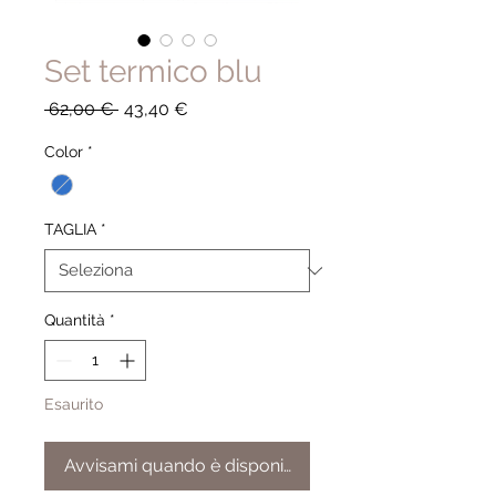
Set termico blu
Prezzo
Prezzo
 62,00 € 
43,40 €
regolare
scontato
Color
*
TAGLIA
*
Quantità
*
Esaurito
Avvisami quando è disponibile