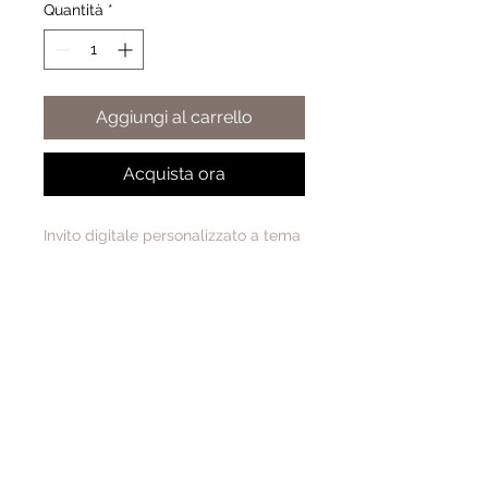
Quantità
*
Aggiungi al carrello
Acquista ora
Invito digitale personalizzato a tema
Alice nel paese delle meraviglie.
Il file verrà inviato in formato digitale
entro 2 giorni lavorativi.
Chi siamo
facebook
Regolamento anti
I nostri Club
instagram
COVID