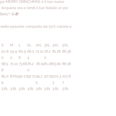
 felpa MERRY GRINCHMAS è il tuo nuovo
 Acquista ora e rendi il tuo Natale un po'
Bells"! 🥳🎁
o medio-pesante composto da 50% cotone e
S
M
L
XL
2XL
3XL
4XL
5XL
50.8
55.9
60.9
66.0
71.12
76.2
81.28
86.36
0
0
6
4
0
68.5
71.12
73.66
76.2
78.74
81.28
83.82
86.36
8
0
85.0
87.63
90.17
92.71
95.2
97.79
100.3
102.8
9
5
3
7
3.81
3.81
3.81
3.81
3.81
3.81
3.81
3.81