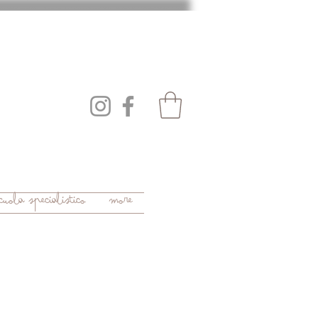
uola specialistico
More