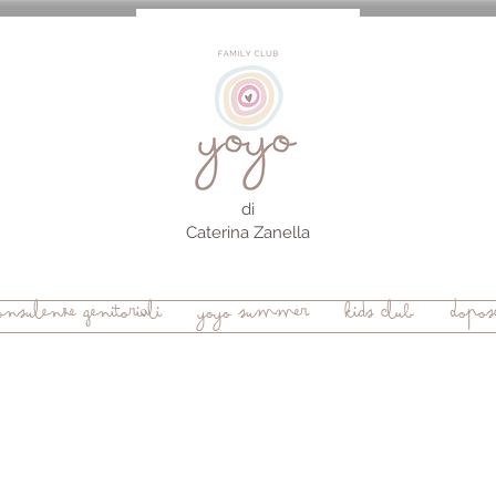
di
Caterina Zanella
onsulenze genitoriali
yoyo summer
kids club
Doposc