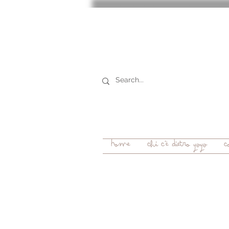
Home
chi c'è dietro YOYO
c